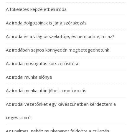
A tökéletes képzeletbeli iroda
Az iroda dolgozóinak is jár a szórakozás
Az iroda és a világ összekötője, és nem online, mi az?
Az irodában sajnos könnyedén megbetegedhetünk
Az irodai mosogatás korszerűsítése
Az irodai munka előnye
Az irodai munka után jöhet a motorozás
Az irodai vezetőnket egy kávészünetben kérdeztem a
céges címről
Az unalmas, nehéz munkanapot feldobta a grillezés