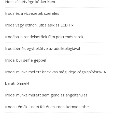
Hosszú hétvége kétkeréken
Iroda és a vízvezeték szerelés
Iroda vagy otthon, útba esik az LCD Fix
Irodába is rendelhetőek fém polcrendszerek
Irodabérlés egybekötve az addiktológiával
Irodai buli selfie géppel
Irodai munka mellett kinek van még ideje cégalapításra? A
barátnőmnek!
Irodai munka mellett sem gond az angoltanulás
Irodai témák – nem feltétlen irodai környezetbe