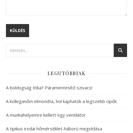
LEGUTÓBBIAK
A boldogság titka? Páramentesítő szivacs!
A kolleganőm elmondta, hol kaphatók a legszebb cipők
A munkahelyemre kellett egy ventilátor
A tipikus irodai hőmérséklet-háború megoldása