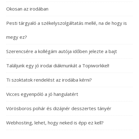
Okosan az irodában
Pesti tárgyaló a székelyszolgáltatás mellé, na de hogy is
megy ez?
Szerencsére a kollégám autója időben jelezte a bajt
Találjunk egy jó irodai diákmunkát a Topiworkkel!
Ti szoktatok rendelést az irodába kérni?
Vicces egyenpóló a jó hangulatért
Vörösboros pohár és dizájnér desszertes tányér
Webhosting, lehet, hogy neked is épp ez kell?