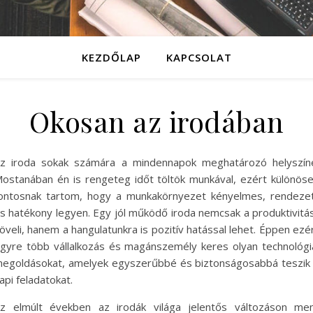
KEZDŐLAP
KAPCSOLAT
Okosan az irodában
z iroda sokak számára a mindennapok meghatározó helyszín
ostanában én is rengeteg időt töltök munkával, ezért különös
ontosnak tartom, hogy a munkakörnyezet kényelmes, rendeze
s hatékony legyen. Egy jól működő iroda nemcsak a produktivitá
öveli, hanem a hangulatunkra is pozitív hatással lehet. Éppen ezé
gyre több vállalkozás és magánszemély keres olyan technológi
egoldásokat, amelyek egyszerűbbé és biztonságosabbá teszik
api feladatokat.
z elmúlt években az irodák világa jelentős változáson me