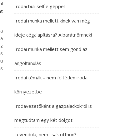
ül
Irodai buli selfie géppel
nt
Irodai munka mellett kinek van még
 a
ideje cégalapításra? A barátnőmnek!
 a
az
Irodai munka mellett sem gond az
es
hu
angoltanulás
os
Irodai témák – nem feltétlen irodai
környezetbe
Irodavezetőként a gázpalackokról is
megtudtam egy két dolgot
Levendula, nem csak otthon?