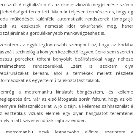
eresztül. A digitalizáció és az okoseszközök megjelenése szám
j lehetőséget teremtett. Ma már teljesen természetes, hogy e
roda működését különféle automatizált rendszerek támogatjá
zek az eszközök nemcsak időt takarítanak meg, han
ozzájárulnak a gördülékenyebb munkavégzéshez is.
zerintem az egyik legfontosabb szempont az, hogy az irodáb
asznált technológia könnyen kezelhető legyen. Senki sem szeret
osszú perceket tölteni bonyolult beállításokkal vagy nehez
értelmezhető rendszerekkel. Ezért is szoktam olya
ebáruházakat keresni, ahol a termékek mellett részlet
nformációkat és egyértelmű tájékoztatást találok.
emrég a metroman.hu kínálatát böngésztem, és kellem
eglepetés ért. Már az első látogatás során feltűnt, hogy az old
ennyire felhasználóbarát. A jó dizájn, a kellemes színhasználat 
z esztétikus vizuális elemek egy olyan hangulatot teremtene
mely miatt szívesen időzik rajta az ember.
A metroman.hu egyik legnagyobb előnye szerintem a