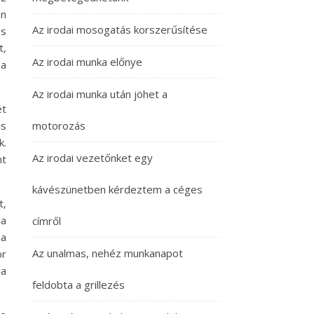
an
Az irodai mosogatás korszerűsítése
és
t,
Az irodai munka előnye
 a
Az irodai munka után jöhet a
ét
is
motorozás
k.
Az irodai vezetőnket egy
nt
kávészünetben kérdeztem a céges
t,
ra
címről
 a
Az unalmas, nehéz munkanapot
or
ra
feldobta a grillezés