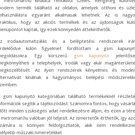
 metroman.hu kínálata rendkívül széles. Rengeteg különfé
odern termék található az oldalon, amelyek otthoni és üzle
elhasználásra egyaránt alkalmasak lehetnek. Az is nagy
raktikus, hogy az akciós termékek és az újdonságok kül
enüpontot kaptak, így ezek könnyedén áttekinthetők.
z irodaautomatizálás és a beléptetési rendszerek irá
rdeklődve külön figyelmet fordítottam a gsm kapunyi
megoldásokra. Egy korszerű
gsm kapunyitó
jelentőse
egkönnyítheti a telephelyek, irodák vagy akár magánterület
egközelítését. Az ilyen rendszerek kényelmes és mode
lternatívát kínálnak a hagyományos belépési módszerekk
zemben.
 gsm kapunyitó kategóriában található termékeknél részlet
nformációk segítik a tájékozódást. Számomra fontos, hogy vásárl
lőtt minden szükséges adat rendelkezésre álljon, és ezen a tér
 metroman.hu valóban jól teljesít. Az ismertetők érthetők, így az
zámára is könnyen feldolgozhatók, akik nem rendelkezn
élyebb műszaki ismeretekkel.