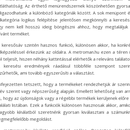
tláthatóság. Az érthető menürendszernek köszönhetően gyors
ligazodhatunk a különböző kategóriák között. A sok menüpont 
lkategória logikus felépítése jelentősen megkönnyíti a keresés
gy nem kell hosszú ideig böngészni ahhoz, hogy megtaláljuk
ívánt terméket.
 keresősáv szintén hasznos funkció, különösen akkor, ha konkr
lképzeléssel érkezünk az oldalra. A metroman.hu ezen a téren 
ól teljesít, hiszen néhány kattintással elérhetők a releváns találato
 keresési eredmények ráadásul többféle szempont szeri
zűrhetők, ami tovább egyszerűsíti a választást.
ifejezetten tetszett, hogy a termékeket rendezhetjük ár szerin
év szerint vagy népszerűség alapján. Emellett lehetőség van ar
s, hogy az újdonságok vagy a régebbi termékek kerüljenek előre
alálati listában. Ezek a funkciók különösen hasznosak akkor, amik
agyobb kínálatból szeretnénk gyorsan kiválasztani a számunk
egmegfelelőbb megoldást.