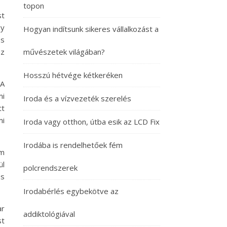
topon
st
gy
Hogyan indítsunk sikeres vállalkozást a
és
áz
művészetek világában?
Hosszú hétvége kétkeréken
 A
mi
Iroda és a vízvezeték szerelés
tt
mi
Iroda vagy otthon, útba esik az LCD Fix
Irodába is rendelhetőek fém
em
ül
polcrendszerek
és
Irodabérlés egybekötve az
r
addiktológiával
st