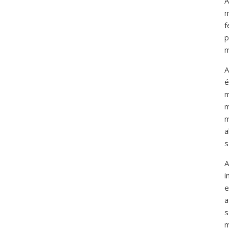
A
m
f
p
m
A
é
m
m
a
s
A
i
e
a
s
m