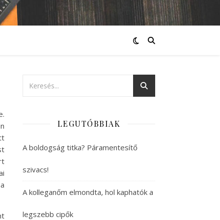
e.
LEGUTÓBBIAK
en
tt
A boldogság titka? Páramentesítő
st
rt
szivacs!
ai
 a
A kolleganőm elmondta, hol kaphatók a
legszebb cipők
nt