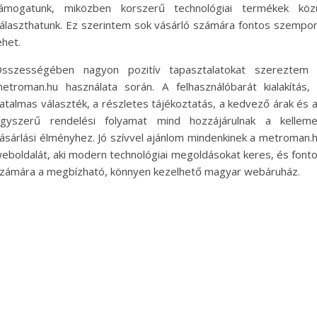
ámogatunk, miközben korszerű technológiai termékek köz
álaszthatunk. Ez szerintem sok vásárló számára fontos szempo
ehet.
sszességében nagyon pozitív tapasztalatokat szereztem
etroman.hu használata során. A felhasználóbarát kialakítás,
atalmas választék, a részletes tájékoztatás, a kedvező árak és 
gyszerű rendelési folyamat mind hozzájárulnak a kellem
ásárlási élményhez. Jó szívvel ajánlom mindenkinek a metroman.
eboldalát, aki modern technológiai megoldásokat keres, és font
zámára a megbízható, könnyen kezelhető magyar webáruház.