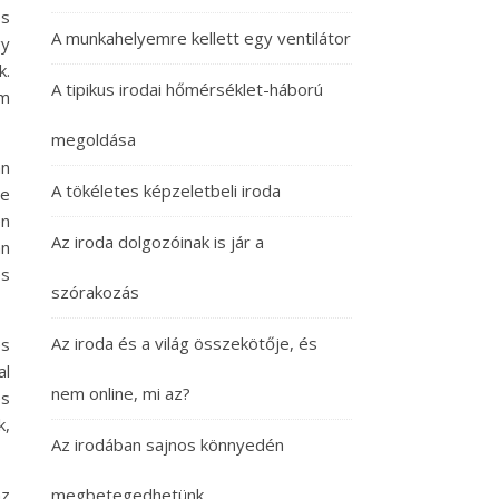
os
A munkahelyemre kellett egy ventilátor
gy
k.
A tipikus irodai hőmérséklet-háború
em
megoldása
an
A tökéletes képzeletbeli iroda
ne
en
Az iroda dolgozóinak is jár a
n
es
szórakozás
Az iroda és a világ összekötője, és
es
al
nem online, mi az?
és
k,
Az irodában sajnos könnyedén
z
megbetegedhetünk