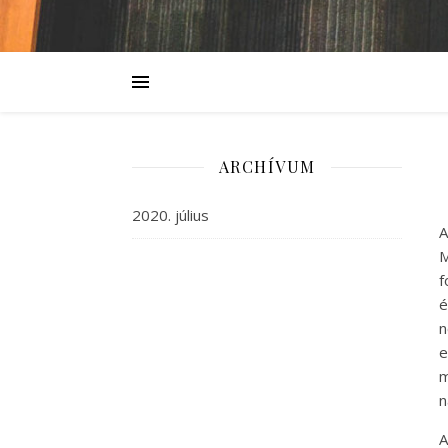
ARCHÍVUM
2020. július
A
M
f
é
n
e
m
n
A