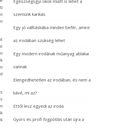
le
Egészségügyi okok miatt is lehet a
ti
on
szemünk karikás
ön
Egy jó válltáskába minden befér, amire
nt
az irodában szükség lehet
tó
n
Egy modern irodának műanyag ablakai
ek
vannak
rn
el
Elengedhetetlen az irodában, és nem a
es
kávé, mi az?
ás
en
Ettől lesz egyedi az iroda
ok
Gyors és profi fogpótlás után újra a
ek