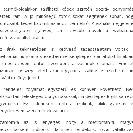
 termékoldalakon található képek szintén pozitív benyomá
ettek rám. A jó minőségű fotók sokat segítenek abban, ho
ontosabb képet kapjunk az adott termékről. A vizuális megjelen
sszességében igényes, ami tovább növeli a webáruh
rofesszionális hatását.
z árak tekintetében is kedvező tapasztalataim voltak.
etroman.hu számos esetben versenyképes ajánlatokat kínál, a
ermészetesen fontos szempont a vásárlók számára. Emelle
izonyos összeg felett akár ingyenes szállítás is elérhető, a
ovábbi előnyt jelent.
 rendelési folyamat egyszerű és könnyen követhető. N
alálkoztam felesleges bonyolításokkal, minden lépés logikusan ép
gymásra. Ez különösen fontos azoknak, akik gyorsan 
ényelmesen szeretnének vásárolni.
Számomra az is lényeges, hogy a metroman.hu magya
ebáruházként működik. Ha innen rendelünk, hazai vállalkozá